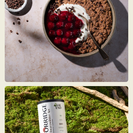
Schnelle Lieferung und sehr lecker 👍
Ivonne Korbel
Verifizierter Kunde
Super Geschmack
Anonym
Verifizierter Kunde
BIO PORRIDGE Apfel-Zimt
Es schmeckt echt lecker aber ich habe festgestellt,
dass ich es morgens nicht so gut vertrage aber es
schmeckt trotzdem total lecker.
Anonym
Verifizierter Kunde
Superschnelle Lieferung und tolles Prridge. Was will