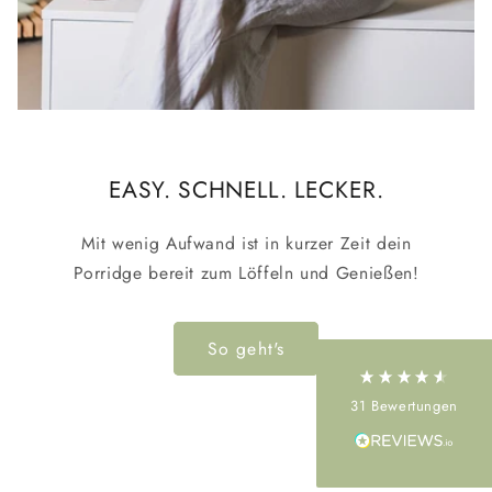
EASY. SCHNELL. LECKER.
4,5
Rating
31
Bewertungen
Mit wenig Aufwand ist in kurzer Zeit dein
Monika Sandig
Porridge bereit zum Löffeln und Genießen!
Verifizierter Kunde
Sehr leckeres Porridge, super Konsistenz und total
gute Inhaltstoffe
So geht's
31
Bewertungen
Anonym
Verifizierter Kunde
Einfache Bestellung, super Produkte, liebevolle
Verpackung und schneller Versand. Was will man