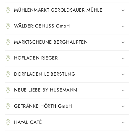
I
MÜHLENMARKT GEROLDSAUER MÜHLE
n
h
WÄLDER:GENUSS GmbH
a
l
MARKTSCHEUNE BERGHAUPTEN
t
HOFLADEN RIEGER
DORFLADEN LEIBERSTUNG
NEUE LIEBE BY HUSEMANN
GETRÄNKE HÖRTH GmbH
HAYAL CAFÉ