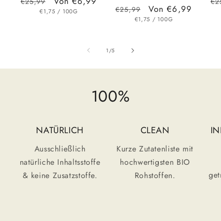
Normaler
Verkaufspreis
Von €6,99
No
€25,99
€2
Normaler
Verkaufspreis
Von €6,99
€25,99
GRUNDPREIS
PRO
Preis
Pr
€1,75
/
100G
GRUNDPREIS
PRO
Preis
€1,75
/
100G
von
1
/
5
100%
NATÜRLICH
CLEAN
IN
Ausschließlich
Kurze Zutatenliste mit
natürliche Inhaltsstoffe
hochwertigsten BIO
get
& keine Zusatzstoffe.
Rohstoffen.