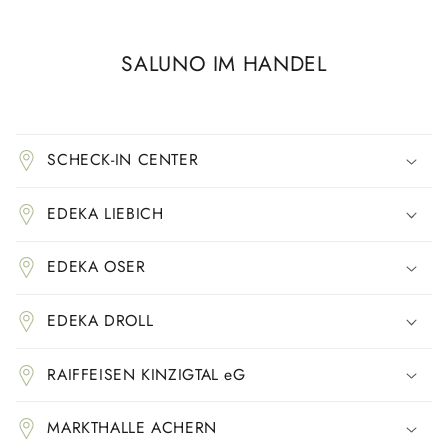
SALUNO IM HANDEL
E
i
SCHECK-IN CENTER
n
k
EDEKA LIEBICH
l
a
EDEKA OSER
p
p
EDEKA DROLL
b
a
RAIFFEISEN KINZIGTAL eG
r
e
MARKTHALLE ACHERN
r